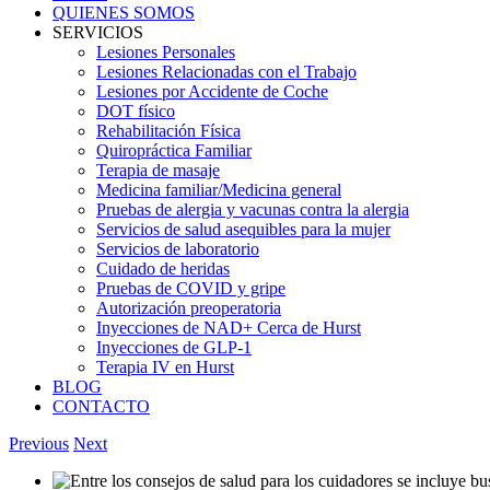
QUIENES SOMOS
SERVICIOS
Lesiones Personales
Lesiones Relacionadas con el Trabajo
Lesiones por Accidente de Coche
DOT físico
Rehabilitación Física
Quiropráctica Familiar
Terapia de masaje
Medicina familiar/Medicina general
Pruebas de alergia y vacunas contra la alergia
Servicios de salud asequibles para la mujer
Servicios de laboratorio
Cuidado de heridas
Pruebas de COVID y gripe
Autorización preoperatoria
Inyecciones de NAD+ Cerca de Hurst
Inyecciones de GLP-1
Terapia IV en Hurst
BLOG
CONTACTO
Previous
Next