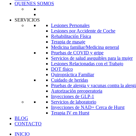
QUIENES SOMOS
SERVICIOS
Lesiones Personales
Lesiones por Accidente de Coche
Rehabilitación Física
Terapia de masaje
Medicina familiar/Medicina general
Pruebas de COVID y gripe
Servicios de salud asequibles para la mujer
Lesiones Relacionadas con el Trabajo
DOT físico
Quiropráctica Familiar
Cuidado de heridas
Pruebas de alergia y vacunas contra la alergi
Autorización preoperatoria
Inyecciones de GLP-1
Servicios de laboratorio
Inyecciones de NAD+ Cerca de Hurst
Terapia IV en Hurst
BLOG
CONTACTO
INICIO